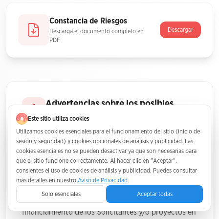
Constancia de Riesgos
Descargar
Descarga el documento completo en
PDF
Advertencias sobre los posibles
riesgos de invertir
Este sitio utiliza cookies
Utilizamos cookies esenciales para el funcionamiento del sitio (inicio de
Información esencial para nuestros
sesión y seguridad) y cookies opcionales de análisis y publicidad. Las
inversionistas
cookies esenciales no se pueden desactivar ya que son necesarias para
que el sitio funcione correctamente. Al hacer clic en "Aceptar",
consientes el uso de cookies de análisis y publicidad. Puedes consultar
PM2 comunica la relevancia a sus Inversionistas de
más detalles en nuestro
Aviso de Privacidad
.
llevar a cabo toda la lectura respecto de la
Solo esenciales
Aceptar todas
información de cada una de las solicitudes de
financiamiento de los Solicitantes y/o proyectos en