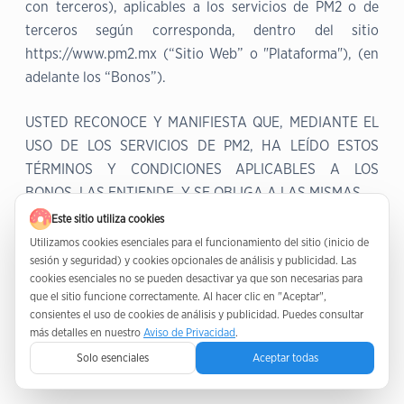
con terceros), aplicables a los servicios de PM2 o de
terceros según corresponda, dentro del sitio
https://www.pm2.mx (“Sitio Web” o "Plataforma"), (en
adelante los “Bonos”).
USTED RECONOCE Y MANIFIESTA QUE, MEDIANTE EL
USO DE LOS SERVICIOS DE PM2, HA LEÍDO ESTOS
TÉRMINOS Y CONDICIONES APLICABLES A LOS
BONOS, LAS ENTIENDE, Y SE OBLIGA A LAS MISMAS.
Este sitio utiliza cookies
El uso de los Bonos implica la aceptación expresa por
Utilizamos cookies esenciales para el funcionamiento del sitio (inicio de
parte del Usuario de todas las políticas establecidas en
sesión y seguridad) y cookies opcionales de análisis y publicidad. Las
cookies esenciales no se pueden desactivar ya que son necesarias para
las presentes. Si acepta estos Bonos en nombre y
que el sitio funcione correctamente. Al hacer clic en "Aceptar",
representación de otra persona física y/o moral, Usted
consientes el uso de cookies de análisis y publicidad. Puedes consultar
manifiesta y garantiza que tiene autoridad para obligar
más detalles en nuestro
Aviso de Privacidad
.
a dicha persona física y/o moral al cumplimiento de las
Solo esenciales
Aceptar todas
mismas.