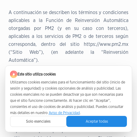
A continuación se describen los términos y condiciones
aplicables a la Función de Reinversión Automática
otorgadas por PM2 (y en su caso con terceros),
aplicables a los servicios de PM2 o de terceros según
corresponda, dentro del sitio https://www.pm2.mx
(“Sitio Web”), (en adelante la “Reinversión
Automática”).
Este sitio utiliza cookies
USTED RECONOCE Y MANIFIESTA QUE, MEDIANTE EL
Utilizamos cookies esenciales para el funcionamiento del sitio (inicio de
USO DE LOS SERVICIOS DE PM2, HA LEÍDO ESTOS
sesión y seguridad) y cookies opcionales de análisis y publicidad. Las
TÉRMINOS Y CONDICIONES APLICABLES A LA
cookies esenciales no se pueden desactivar ya que son necesarias para
REINVERSIÓN AUTOMÁTICA, LAS ENTIENDE, Y SE
que el sitio funcione correctamente. Al hacer clic en "Aceptar",
OBLIGA A LAS MISMAS.
consientes el uso de cookies de análisis y publicidad. Puedes consultar
más detalles en nuestro
Aviso de Privacidad
.
Solo esenciales
Aceptar todas
El uso de la Reinversión Automática implica la
aceptación expresa por parte del Usuario de todas las