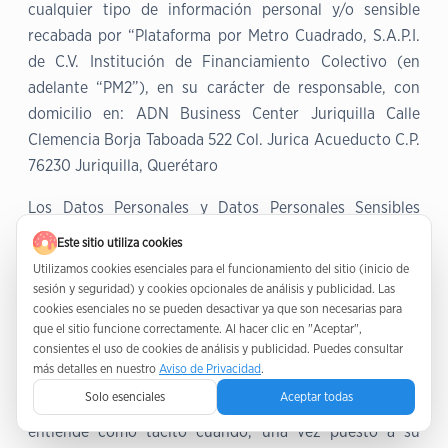
cualquier tipo de información personal y/o sensible
recabada por “Plataforma por Metro Cuadrado, S.A.P.I.
de C.V. Institución de Financiamiento Colectivo (en
adelante “PM2”), en su carácter de responsable, con
domicilio en: ADN Business Center Juriquilla Calle
Clemencia Borja Taboada 522 Col. Jurica Acueducto C.P.
76230 Juriquilla, Querétaro
Los Datos Personales y Datos Personales Sensibles
proporcionados a PM2, se encontrarán debidamente
Este sitio utiliza cookies
protegidos a través de medidas de seguridad
Utilizamos cookies esenciales para el funcionamiento del sitio (inicio de
tecnológicas, físicas y administrativas, previniendo el
sesión y seguridad) y cookies opcionales de análisis y publicidad. Las
cookies esenciales no se pueden desactivar ya que son necesarias para
uso y divulgación indebido de los mismos.
que el sitio funcione correctamente. Al hacer clic en "Aceptar",
consientes el uso de cookies de análisis y publicidad. Puedes consultar
Se informa a los Usuarios que la Ley establece que el
más detalles en nuestro
Aviso de Privacidad
.
consentimiento del Titular sobre el Tratamiento de los
Solo esenciales
Aceptar todas
Datos Personales y Datos Personales Sensibles se
entiende como tácito cuando, una vez puesto a su